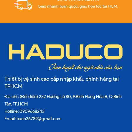
Giao nhanh toàn quốc, giao hỏa tốc tại HCM.
Thiết bị vệ sinh cao cấp nhập khẩu chính hãng tại
TPHCM
Địa chỉ : (Đối diện) 232 Hương Lộ 80, P.Bình Hưng Hòa B, Q.Bình
Tân, TP.HCM
Hotline:
0909668243
Email:
hanh26789@gmail.com