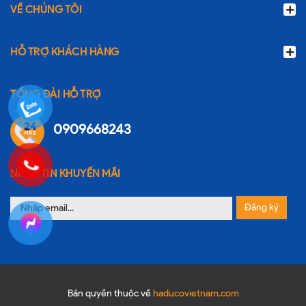
VỀ CHÚNG TÔI
HỖ TRỢ KHÁCH HÀNG
TỔNG ĐÀI HỖ TRỢ
0909668243
NHẬN TIN KHUYẾN MÃI
Đăng ký
Bản quyền thuộc về
haducovietnam.com