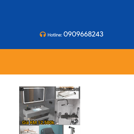
0909668243
Hotline: