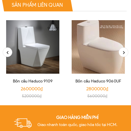
SẢN PHẨM LIÊN QUAN
Bồn cầu Haduco 9109
Bồn cầu Haduco 9060UF
2600000₫
2800000₫
5200000₫
5600000₫
GIAO HÀNG MIỄN PHÍ
Giao nhanh toàn quốc, giao hỏa tốc tại HCM.