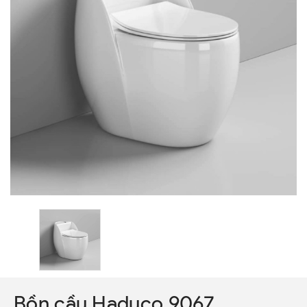
Bồn cầu Haduco 9067